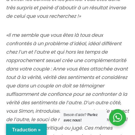
très surpris et peiné d’aboutir à un résultat inverse
de celui que vous recherchez !»
«Il me semble que vous êtes là tous deux
confrontés à un problème d’idéal, idéal différent
chez l’un et l’autre et qui hors les temps de
rapprochement sexuel crée une complémentarité
dans votre couple : Anne vous êtes attachée avant
tout à la vérité, vérité des sentiments et considérez
que dans un couple on doit se témoigner
suffisamment de confiance pour se confronter à la
vérité des sentiments de l’autre. D’un autre côté,
vous Simon, introduisez une autre valeur : le respect
Besoin d'aide?
Parlez
de l’autre, le souci de ne pas lui faire de peine, qu’il
avec nous!
ne se sente pas critiqué ou jugé. Ces mêmes
Traduction »